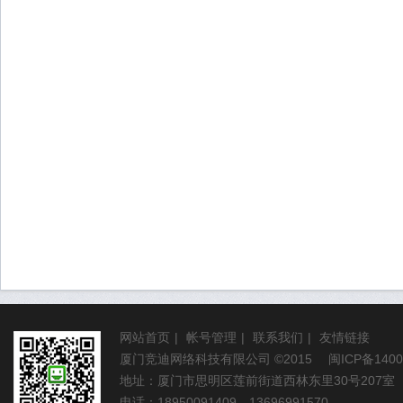
网站首页
|
帐号管理
|
联系我们
|
友情链接
厦门竞迪网络科技有限公司
©2015
闽ICP备1400
地址：厦门市思明区莲前街道西林东里30号207室
电话：18950091409 13696991570