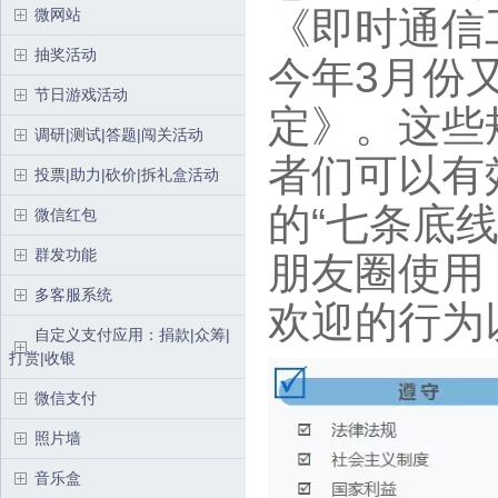
《即时通信
微网站
抽奖活动
今年3月份
节日游戏活动
定》。这些
调研|测试|答题|闯关活动
者们可以有
投票|助力|砍价|拆礼盒活动
的“七条底
微信红包
群发功能
朋友圈使用
多客服系统
欢迎的行为
自定义支付应用：捐款|众筹|
打赏|收银
微信支付
照片墙
音乐盒