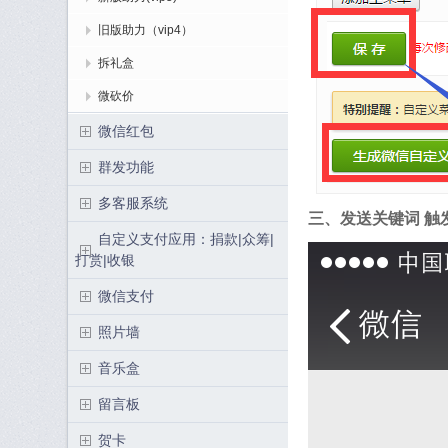
旧版助力（vip4）
拆礼盒
微砍价
微信红包
群发功能
多客服系统
三、发送关键词 触
自定义支付应用：捐款|众筹|
打赏|收银
微信支付
照片墙
音乐盒
留言板
贺卡