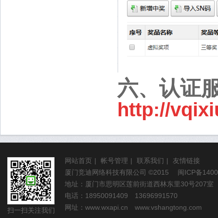
六、认证
http://vqi
网站首页
|
帐号管理
|
联系我们
|
友情链接
厦门竞迪网络科技有限公司
©2015
闽ICP备1400
地址：厦门市思明区莲前街道西林东里30号207室
电话：18950091409 13696991570
网址：
www.wxapi.cn
www.vshangtong.com
扫一扫关注我们