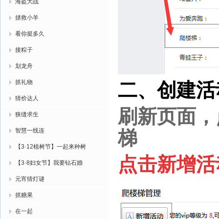
海盗大战
拯救小羊
看你挺多久
接粽子
划龙舟
抓礼物
二、创建活
猜价达人
刷新页面，
狭缝求生
智慧一线连
梯
【3·12植树节】一起来种树
点击新增活
【3·8妇女节】我要钻石婚
元宵猜灯谜
抓糖果
在一起