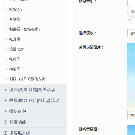
吃货DIY
月饼君
翻翻看（嫦娥在哪）
吃月饼
浪漫七夕
吃粽子
神射手
别踩白块DIY|微信方块
调研|测试|答题|闯关活动
投票|助力|砍价|拆礼盒活动
微信红包
群发功能
多客服系统