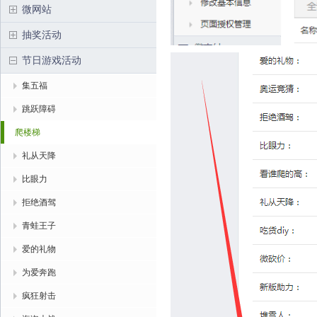
微网站
抽奖活动
节日游戏活动
集五福
跳跃障碍
爬楼梯
礼从天降
比眼力
拒绝酒驾
青蛙王子
爱的礼物
为爱奔跑
疯狂射击